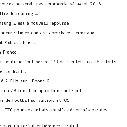
 pouces ne serait pas commercialisé avant 2015
...
offre de roaming
...
amsung Z est à nouveau repoussé
...
nneur rétinien dans ses prochains terminaux
...
t Adblock Plus
...
n France
...
 boutique font perdre 1/3 de clientèle aux détaillants
...
 et Android
...
 à 2 GHz sur l'iPhone 6
...
ria Z3 font leur apparition sur le net
...
e de football sur Android et iOS
...
la FTC pour des achats abusifs déclenchés par des
avec un forfait entièrement gratuit
...