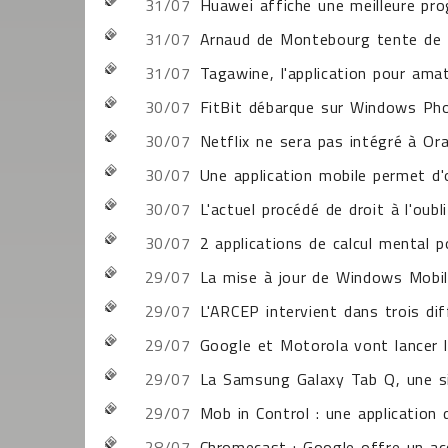
31/07
Huawei affiche une meilleure pr
31/07
Arnaud de Montebourg tente de f
31/07
Tagawine, l'application pour ama
30/07
FitBit débarque sur Windows Ph
30/07
Netflix ne sera pas intégré à O
30/07
Une application mobile permet d'
30/07
L'actuel procédé de droit à l'oub
30/07
2 applications de calcul mental p
29/07
La mise à jour de Windows Mobil
29/07
L'ARCEP intervient dans trois di
29/07
Google et Motorola vont lancer
29/07
La Samsung Galaxy Tab Q, une si
29/07
Mob in Control : une application
28/07
Chromecast : Google offre un ac