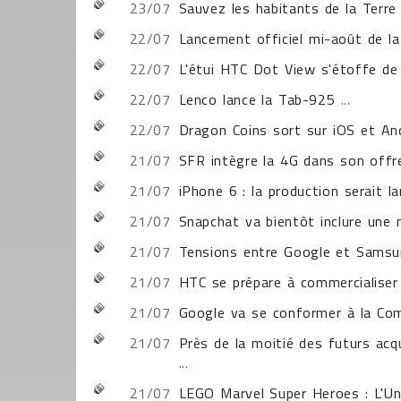
23/07
Sauvez les habitants de la Terr
22/07
Lancement officiel mi-août de l
22/07
L'étui HTC Dot View s'étoffe de 
22/07
Lenco lance la Tab-925
...
22/07
Dragon Coins sort sur iOS et An
21/07
SFR intègre la 4G dans son off
21/07
iPhone 6 : la production serait 
21/07
Snapchat va bientôt inclure une
21/07
Tensions entre Google et Samsun
21/07
HTC se prépare à commercialise
21/07
Google va se conformer à la Com
21/07
Près de la moitié des futurs acq
...
21/07
LEGO Marvel Super Heroes : L'Uni