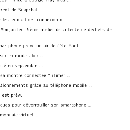
rrent de Snapchat
...
 les jeux « hors-connexion »
...
bidjan leur 5ème atelier de collecte de déchets de
martphone prend un air de fête Foot
...
sser en mode Uber
...
ancé en septembre
...
 sa montre connectée " iTime"
...
stationnements grâce au téléphone mobile
...
 est prévu
...
ques pour déverrouiller son smartphone
...
monnaie virtuel
...
...