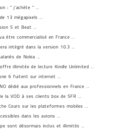
n : " j'achète "
...
 de 13 mégapixels
...
rsion S et Beat
...
va être commercialisé en France
...
era intégré dans la version 10.3
...
salariés de Nokia
...
fre illimitée de lecture Kindle Unlimited
...
ne 6 fuitent sur internet
...
VNO dédié aux professionnels en France
...
de la VOD à ses clients box de SFR
...
e Cours sur les plateformes mobiles
...
cessibles dans les avions
...
pe sont désormais inclus et illimités
...