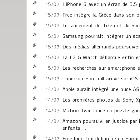
15/07
L'iPhone 6 avec un écran de 5,5
15/07
Free intègre la Grèce dans son 
15/07
Le lancement de Tizen et du S
15/07
Samsung pourrait intégrer un sca
15/07
Des médias allemands poursuiven
15/07
La LG G Watch débarque enfin e
15/07
Les recherches sur smartphone en
15/07
Uppercup Football arrive sur iOS
14/07
Apple aurait intégré une puce A8
14/07
Les premières photos du Sony Xpe
14/07
Motion Twin lance un puzzle-gam
14/07
Amazon poursuivi en justice par 
enfants
...
14/07
Freedom Pop débarque en Europe 