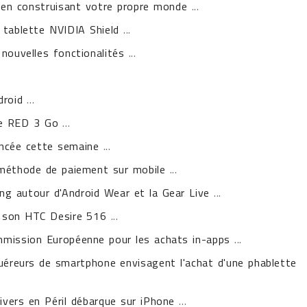
e en construisant votre propre monde
...
a tablette NVIDIA Shield
...
nouvelles fonctionalités
...
droid
...
re RED 3 Go
...
lancée cette semaine
...
 méthode de paiement sur mobile
...
g autour d'Android Wear et la Gear Live
...
r son HTC Desire 516
...
mission Européenne pour les achats in-apps
...
uéreurs de smartphone envisagent l'achat d'une phablette
vers en Péril débarque sur iPhone
...