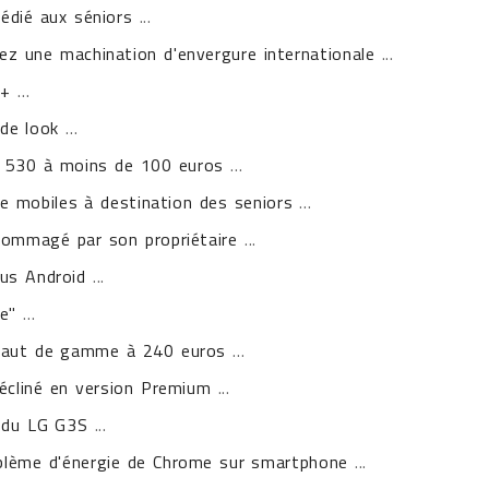
édié aux séniors
...
rez une machination d'envergure internationale
...
G+
...
de look
...
a 530 à moins de 100 euros
...
mobiles à destination des seniors
...
dommagé par son propriétaire
...
us Android
...
e"
...
 haut de gamme à 240 euros
...
décliné en version Premium
...
n du LG G3S
...
roblème d'énergie de Chrome sur smartphone
...