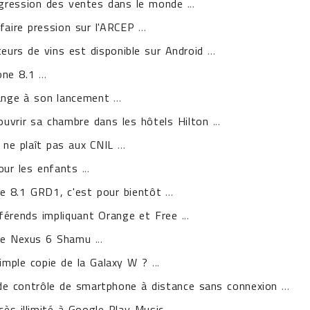
ogression des ventes dans le monde
...
aire pression sur l'ARCEP
...
teurs de vins est disponible sur Android
...
one 8.1
...
range à son lancement
...
ouvrir sa chambre dans les hôtels Hilton
...
li ne plaît pas aux CNIL
...
our les enfants
...
e 8.1 GRD1, c'est pour bientôt
...
fférends impliquant Orange et Free
...
 le Nexus 6 Shamu
...
mple copie de la Galaxy W ?
...
 de contrôle de smartphone à distance sans connexion
...
cès illimité à Google Play Music
...