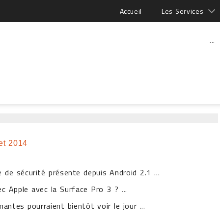
Accueil
Les Services
...
let 2014
e de sécurité présente depuis Android 2.1
...
vec Apple avec la Surface Pro 3 ?
...
antes pourraient bientôt voir le jour
...