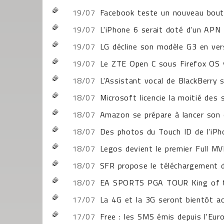
19/07
Facebook teste un nouveau bouto
19/07
L'iPhone 6 serait doté d'un APN
19/07
LG décline son modèle G3 en ve
19/07
Le ZTE Open C sous Firefox OS 
18/07
L'Assistant vocal de BlackBerry s
18/07
Microsoft licencie la moitié des 
18/07
Amazon se prépare à lancer son of
18/07
Des photos du Touch ID de l'iPho
18/07
Legos devient le premier Full M
18/07
SFR propose le téléchargement 
18/07
EA SPORTS PGA TOUR King of th
17/07
La 4G et la 3G seront bientôt ac
17/07
Free : les SMS émis depuis l'Euro