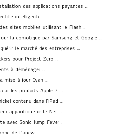
stallation des applications payantes
...
ntille intelligente
...
des sites mobiles utilisant le Flash
...
 pour la domotique par Samsung et Google
...
quérir le marché des entreprises
...
ckers pour Project Zero
...
ients à déménager
...
a mise à jour Cyan
...
pour les produits Apple ?
...
nickel contenu dans l'iPad
...
ur apparition sur le Net
...
ête avec Sonic Jump Fever
...
phone de Danew
...