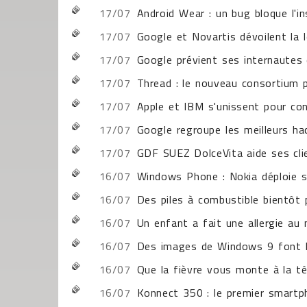
17/07
Android Wear : un bug bloque l'in
17/07
Google et Novartis dévoilent la le
17/07
Google prévient ses internautes 
17/07
Thread : le nouveau consortium
17/07
Apple et IBM s'unissent pour con
17/07
Google regroupe les meilleurs ha
17/07
GDF SUEZ DolceVita aide ses cl
16/07
Windows Phone : Nokia déploie s
16/07
Des piles à combustible bientôt 
16/07
Un enfant a fait une allergie au 
16/07
Des images de Windows 9 font le
16/07
Que la fièvre vous monte à la t
16/07
Konnect 350 : le premier smart