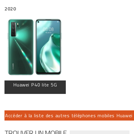
2020
Huawei P40 lite 5G
Accéder à la liste des autres téléphones mobiles Huawei .
TROUVER UN MOBILE