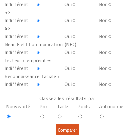
Indifférent
Oui
Non
5G
Indifférent
Oui
Non
4G
Indifférent
Oui
Non
Near Field Communication (NFC)
Indifférent
Oui
Non
Lecteur d'empreintes :
Indifférent
Oui
Non
Reconnaissance faciale :
Indifférent
Oui
Non
Classez les résultats par
Nouveauté
Prix
Taille
Poids
Autonomie