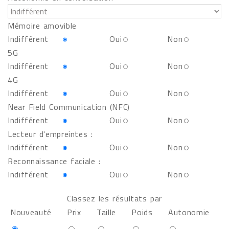
Mémoire amovible
Indifférent
Oui
Non
5G
Indifférent
Oui
Non
4G
Indifférent
Oui
Non
Near Field Communication (NFC)
Indifférent
Oui
Non
Lecteur d'empreintes :
Indifférent
Oui
Non
Reconnaissance faciale :
Indifférent
Oui
Non
Classez les résultats par
Nouveauté
Prix
Taille
Poids
Autonomie