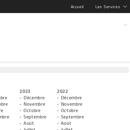
Accueil
Les Services
...
2023
2022
bre
- Décembre
- Décembre
mbre
- Novembre
- Novembre
re
- Octobre
- Octobre
mbre
- Septembre
- Septembre
- Août
- Août
- Juillet
- Juillet