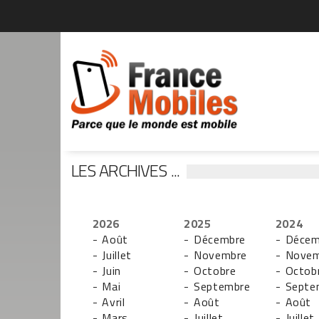
LES ARCHIVES ...
2026
2025
2024
- Août
- Décembre
- Décem
- Juillet
- Novembre
- Nove
- Juin
- Octobre
- Octob
- Mai
- Septembre
- Septe
- Avril
- Août
- Août
- Mars
- Juillet
- Juillet