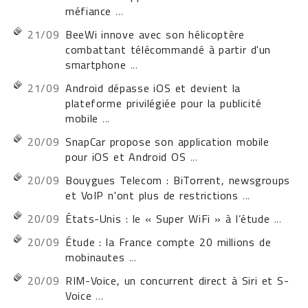
méfiance
...
21/09
BeeWi innove avec son hélicoptère
combattant télécommandé à partir d'un
smartphone
...
21/09
Android dépasse iOS et devient la
plateforme privilégiée pour la publicité
mobile
...
20/09
SnapCar propose son application mobile
pour iOS et Android OS
...
20/09
Bouygues Telecom : BiTorrent, newsgroups
et VoIP n'ont plus de restrictions
...
20/09
États-Unis : le « Super WiFi » à l’étude
...
20/09
Étude : la France compte 20 millions de
mobinautes
...
20/09
RIM-Voice, un concurrent direct à Siri et S-
Voice
...