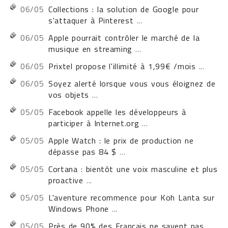
06/05
Collections : la solution de Google pour
s'attaquer à Pinterest
...
06/05
Apple pourrait contrôler le marché de la
musique en streaming
...
06/05
Prixtel propose l'illimité à 1,99€ /mois
...
06/05
Soyez alerté lorsque vous vous éloignez de
vos objets
...
05/05
Facebook appelle les développeurs à
participer à Internet.org
...
05/05
Apple Watch : le prix de production ne
dépasse pas 84 $
...
05/05
Cortana : bientôt une voix masculine et plus
proactive
...
05/05
L'aventure recommence pour Koh Lanta sur
Windows Phone
...
05/05
Près de 90% des Français ne savent pas