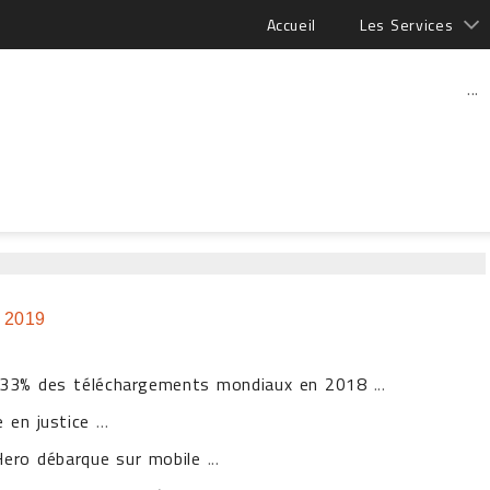
Accueil
Les Services
...
 2019
é 33% des téléchargements mondiaux en 2018
...
 en justice
...
ero débarque sur mobile
...