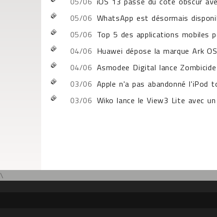
05/06
iOS 13 passe du côté obscur av
05/06
WhatsApp est désormais disponib
05/06
Top 5 des applications mobiles 
04/06
Huawei dépose la marque Ark OS 
04/06
Asmodee Digital lance Zombicid
03/06
Apple n'a pas abandonné l'iPod 
03/06
Wiko lance le View3 Lite avec u
\