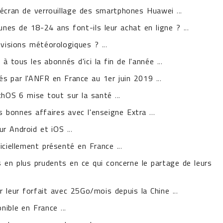
l'écran de verrouillage des smartphones Huawei
...
eunes de 18-24 ans font-ils leur achat en ligne ?
...
révisions météorologiques ?
...
à tous les abonnés d'ici la fin de l'année
...
és par l'ANFR en France au 1er juin 2019
...
tchOS 6 mise tout sur la santé
...
s bonnes affaires avec l'enseigne Extra
...
sur Android et iOS
...
iciellement présenté en France
...
en plus prudents en ce qui concerne le partage de leurs
r leur forfait avec 25Go/mois depuis la Chine
...
nible en France
...