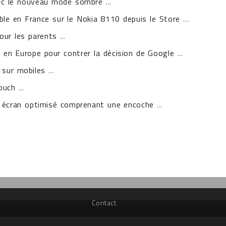
ec le nouveau mode sombre
...
le en France sur le Nokia 8110 depuis le Store
...
pour les parents
...
en Europe pour contrer la décision de Google
...
e sur mobiles
...
touch
...
n écran optimisé comprenant une encoche
...
Contact