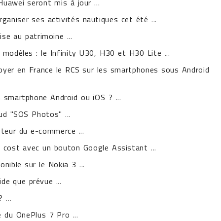
Huawei seront mis à jour
...
rganiser ses activités nautiques cet été
...
lise au patrimoine
...
 modèles : le Infinity U30, H30 et H30 Lite
...
oyer en France le RCS sur les smartphones sous Android
n smartphone Android ou iOS ?
...
oud "SOS Photos"
...
oteur du e-commerce
...
w cost avec un bouton Google Assistant
...
onible sur le Nokia 3
...
pide que prévue
...
?
...
ée du OnePlus 7 Pro
...