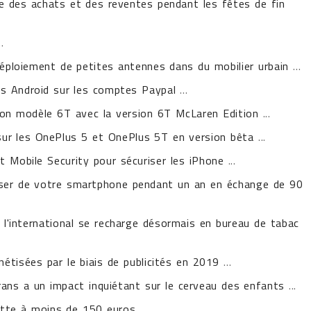
e des achats et des reventes pendant les fêtes de fin
..
déploiement de petites antennes dans du mobilier urbain
...
s Android sur les comptes Paypal
...
son modèle 6T avec la version 6T McLaren Edition
...
 sur les OnePlus 5 et OnePlus 5T en version bêta
...
t Mobile Security pour sécuriser les iPhone
...
sser de votre smartphone pendant un an en échange de 90
à l'international se recharge désormais en bureau de tabac
étisées par le biais de publicités en 2019
...
ans a un impact inquiétant sur le cerveau des enfants
...
ette à moins de 150 euros
...