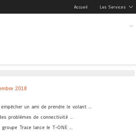
Accueil
Les Services
...
embre 2018
r empêcher un ami de prendre le volant
...
des problèmes de connectivité
...
 groupe Trace lance le T-ONE
...