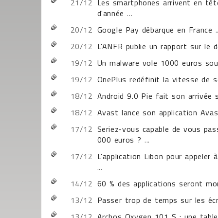
21/12
Les smartphones arrivent en têt
d'année
...
20/12
Google Pay débarque en France
.
20/12
L'ANFR publie un rapport sur le 
19/12
Un malware vole 1000 euros sou
19/12
OnePlus redéfinit la vitesse de 
18/12
Android 9.0 Pie fait son arrivée
18/12
Avast lance son application Avas
17/12
Seriez-vous capable de vous pa
000 euros ?
...
17/12
L'application Libon pour appeler 
...
14/12
60 % des applications seront mon
13/12
Passer trop de temps sur les écr
13/12
Archos Oxygen 101 S : une tabl