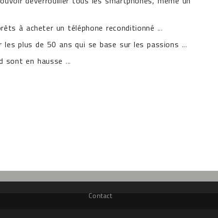
pouvoir déverrouiller tous les smartphones, même un
prêts à acheter un téléphone reconditionné
...
r les plus de 50 ans qui se base sur les passions
...
id sont en hausse
...
Contact