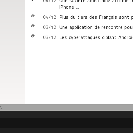
04/12
Une société américaine affirme 
iPhone
...
04/12
Plus du tiers des Français sont 
03/12
Une application de rencontre pou
03/12
Les cyberattaques ciblant Andro
\