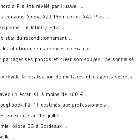
Android P a été révélé par Huawei
...
es versions Xperia XZ2 Premium et XA2 Plus
...
rtphone : le Infinity H12
...
it star du reconditionnement
...
distribution de ses mobiles en France
...
ur partager ses photos et créer son souvenir personnalisé
w révèle la localisation de militaires et d'agents secrets
avec un écran XL à moins de 100 €
...
Toughbook FZ-T1 destinés aux professionnels
...
s en France au 1er juillet
...
mier pilote 5G à Bordeaux
...
eille
...