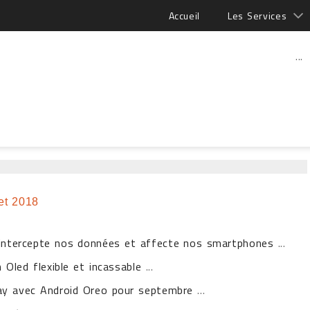
Accueil
Les Services
...
let 2018
h intercepte nos données et affecte nos smartphones
...
Oled flexible et incassable
...
ay avec Android Oreo pour septembre
...