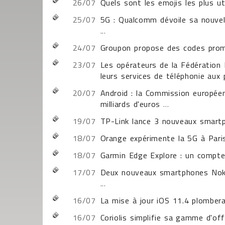
26/07
Quels sont les emojis les plus uti
25/07
5G : Qualcomm dévoile sa nouvel
...
24/07
Groupon propose des codes pro
23/07
Les opérateurs de la Fédération 
leurs services de téléphonie aux
20/07
Android : la Commission europé
milliards d'euros
...
19/07
TP-Link lance 3 nouveaux smartp
18/07
Orange expérimente la 5G à Pari
18/07
Garmin Edge Explore : un compte
17/07
Deux nouveaux smartphones Nok
...
16/07
La mise à jour iOS 11.4 plombera
16/07
Coriolis simplifie sa gamme d'off