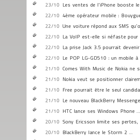
23/10
Les ventes de l'iPhone booste le
22/10
4ème opérateur mobile : Bouygue
22/10
Une voiture répond aux SMS qu'o
22/10
La VoIP est-elle si néfaste pour
22/10
La prise Jack 3.5 pourrait deveni
22/10
Le POP LG-GD510 : un mobile à é
21/10
Comes With Music de Nokia ne se
21/10
Nokia veut se positionner clair
21/10
Free pourrait être le seul candid
21/10
Le nouveau BlackBerry Messenger
21/10
HTC lance ses Windows Phone
..
20/10
Sony Ericsson limite ses pertes,
20/10
BlackBerry lance le Storm 2
...