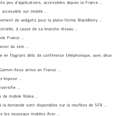
ès peu d'applications, accessibles depuis la France
...
 accessible sur mobile
...
pement de widgets pour la plate-forme BlackBerry
...
strielle, à cause de sa branche réseau
...
ile France
...
ancer du sein
...
e en flagrant délit de conférence téléphonique, avec deux
Garmin-Asus arrive en France
...
 s'impose
...
iversifie
...
rs de mobile Nokia
...
à la demande sont disponibles sur la neufbox de SFR
...
e les nouveaux mobiles Acer
...