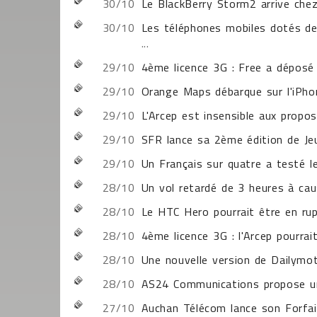
30/10
Le BlackBerry Storm2 arrive che
30/10
Les téléphones mobiles dotés de
...
29/10
4ème licence 3G : Free a déposé
29/10
Orange Maps débarque sur l'iPho
29/10
L'Arcep est insensible aux propo
29/10
SFR lance sa 2ème édition de Je
29/10
Un Français sur quatre a testé 
28/10
Un vol retardé de 3 heures à cau
28/10
Le HTC Hero pourrait être en rupt
28/10
4ème licence 3G : l'Arcep pourrai
28/10
Une nouvelle version de Dailymot
28/10
AS24 Communications propose un
27/10
Auchan Télécom lance son Forfa