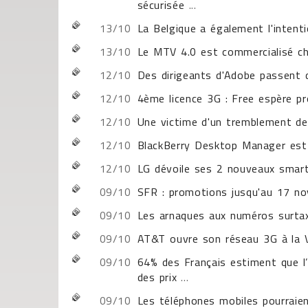
sécurisée
...
13/10
La Belgique a également l'intent
13/10
Le MTV 4.0 est commercialisé c
12/10
Des dirigeants d'Adobe passent 
12/10
4ème licence 3G : Free espère pr
12/10
Une victime d'un tremblement de
12/10
BlackBerry Desktop Manager est 
12/10
LG dévoile ses 2 nouveaux smar
09/10
SFR : promotions jusqu'au 17 n
09/10
Les arnaques aux numéros surtax
09/10
AT&T ouvre son réseau 3G à la V
09/10
64% des Français estiment que l’
des prix
...
09/10
Les téléphones mobiles pourraien