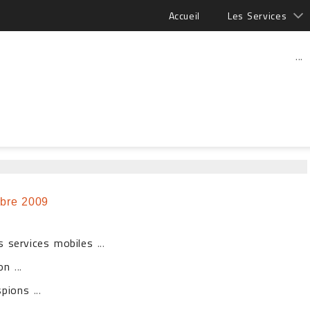
Accueil
Les Services
...
bre 2009
s services mobiles
...
on
...
spions
...