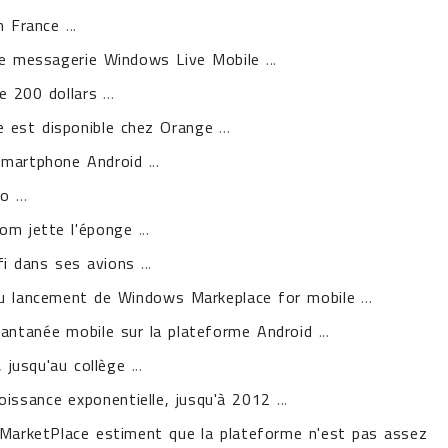
n France
...
 de messagerie Windows Live Mobile
...
e 200 dollars
...
est disponible chez Orange
...
smartphone Android
...
Mo
...
om jette l'éponge
...
fi dans ses avions
...
au lancement de Windows Markeplace for mobile
...
antanée mobile sur la plateforme Android
...
, jusqu'au collège
...
oissance exponentielle, jusqu'à 2012
...
e MarketPlace estiment que la plateforme n'est pas assez