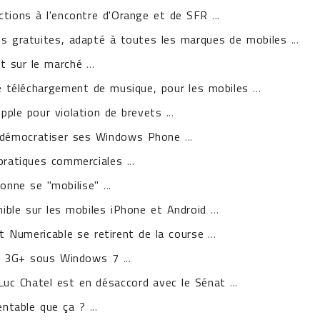
nctions à l'encontre d'Orange et de SFR
...
ns gratuites, adapté à toutes les marques de mobiles
...
t sur le marché
...
de téléchargement de musique, pour les mobiles
...
pple pour violation de brevets
...
 démocratiser ses Windows Phone
...
 pratiques commerciales
...
sonne se "mobilise"
...
nible sur les mobiles iPhone et Android
...
t Numericable se retirent de la course
...
8 3G+ sous Windows 7
...
: Luc Chatel est en désaccord avec le Sénat
...
entable que ça ?
...