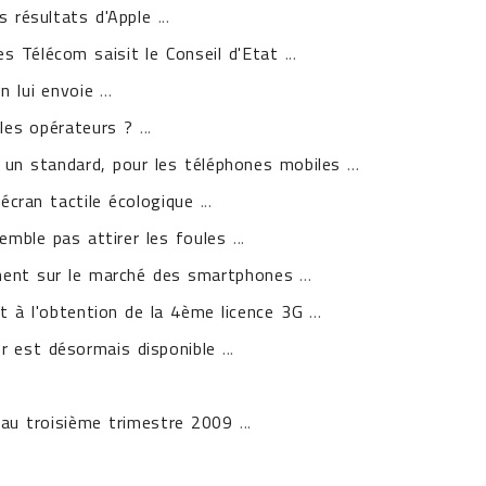
s résultats d'Apple
...
s Télécom saisit le Conseil d'Etat
...
n lui envoie
...
 les opérateurs ?
...
r un standard, pour les téléphones mobiles
...
cran tactile écologique
...
mble pas attirer les foules
...
ement sur le marché des smartphones
...
at à l'obtention de la 4ème licence 3G
...
 est désormais disponible
...
.
 au troisième trimestre 2009
...