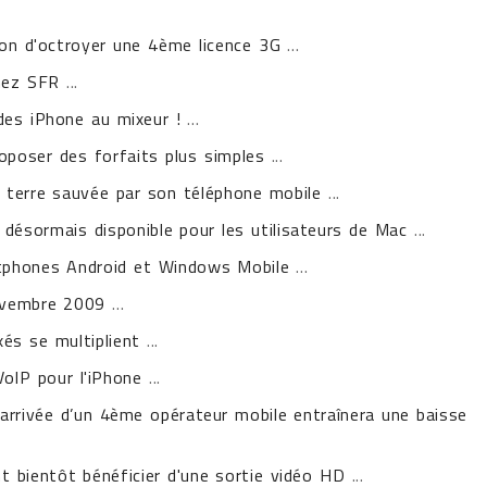
ion d'octroyer une 4ème licence 3G
...
hez SFR
...
des iPhone au mixeur !
...
oposer des forfaits plus simples
...
 terre sauvée par son téléphone mobile
...
désormais disponible pour les utilisateurs de Mac
...
tphones Android et Windows Mobile
...
ovembre 2009
...
és se multiplient
...
oIP pour l'iPhone
...
arrivée d’un 4ème opérateur mobile entraînera une baisse
t bientôt bénéficier d'une sortie vidéo HD
...