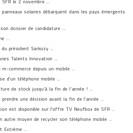
z SFR le 2 novembre
...
 panneaux solaires débarquent dans les pays émergents
 son dossier de candidature
...
ne
...
s du président Sarkozy
...
unes Talents Innovation
...
le m-commerce depuis un mobile
...
se d'un téléphone mobile
...
ure de stock jusqu'à la fin de l'année !
...
t prendre une décision avant la fin de l'année
...
ion est disponible sur l'offre TV Neufbox de SFR
...
 autre moyen de recycler son téléphone mobile
...
it Extrême
...