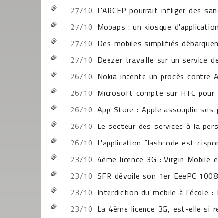
27/10
L'ARCEP pourrait infliger des sa
27/10
Mobaps : un kiosque d'applicatio
27/10
Des mobiles simplifiés débarquen
27/10
Deezer travaille sur un service 
26/10
Nokia intente un procès contre A
26/10
Microsoft compte sur HTC pour
26/10
App Store : Apple assouplie ses
26/10
Le secteur des services à la per
26/10
L'application flashcode est dispo
23/10
4ème licence 3G : Virgin Mobile e
23/10
SFR dévoile son 1er EeePC 100
23/10
Interdiction du mobile à l'école 
23/10
La 4ème licence 3G, est-elle si r