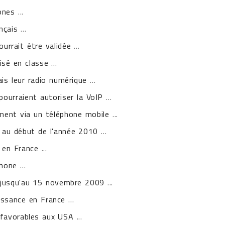
ones
...
nçais
...
ourrait être validée
...
isé en classe
...
s leur radio numérique
...
pourraient autoriser la VoIP
...
ment via un téléphone mobile
...
e au début de l'année 2010
...
 en France
...
hone
...
 jusqu'au 15 novembre 2009
...
oissance en France
...
s favorables aux USA
...