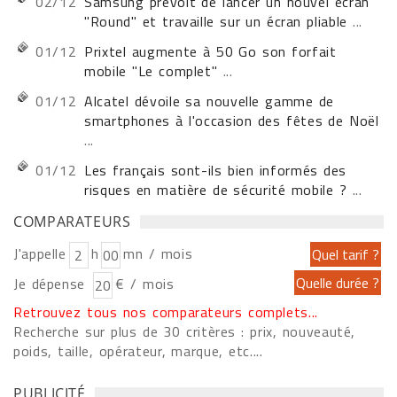
02/12
Samsung prévoit de lancer un nouvel écran
"Round" et travaille sur un écran pliable
...
01/12
Prixtel augmente à 50 Go son forfait
mobile "Le complet"
...
01/12
Alcatel dévoile sa nouvelle gamme de
smartphones à l'occasion des fêtes de Noël
...
01/12
Les français sont-ils bien informés des
risques en matière de sécurité mobile ?
...
COMPARATEURS
J'appelle
h
mn / mois
Je dépense
€ / mois
Retrouvez tous nos comparateurs complets...
Recherche sur plus de 30 critères : prix, nouveauté,
poids, taille, opérateur, marque, etc....
PUBLICITÉ