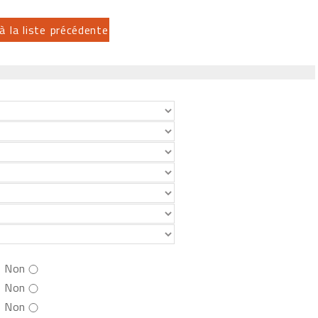
à la liste précédente
Non
Non
Non