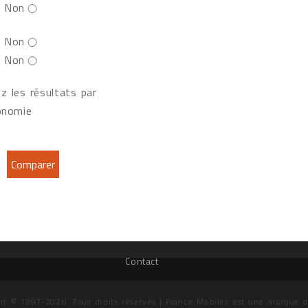
Non
Non
Non
z les résultats par
onomie
Contact
ht © 1997-2026. Tous droits réservés | France Mobiles est une marque 