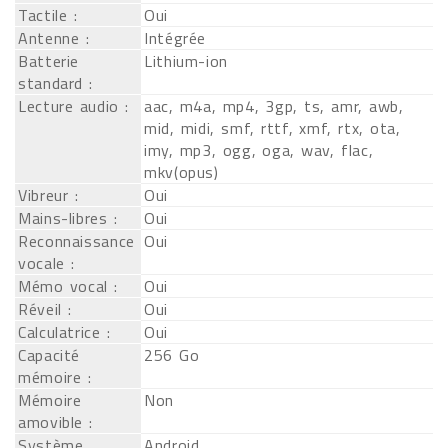
Tactile :
Oui
Antenne :
Intégrée
Batterie
Lithium-ion
standard :
Lecture audio :
aac, m4a, mp4, 3gp, ts, amr, awb,
mid, midi, smf, rttf, xmf, rtx, ota,
imy, mp3, ogg, oga, wav, flac,
mkv(opus)
Vibreur :
Oui
Mains-libres :
Oui
Reconnaissance
Oui
vocale :
Mémo vocal :
Oui
Réveil :
Oui
Calculatrice :
Oui
Capacité
256 Go
mémoire :
Mémoire
Non
amovible :
Système
Android