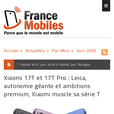
Accueil
»
Actualités
»
Par Mois
»
Juin 2026
Publié le
02 juin 2026 à 00h00
par
Philippe
Xiaomi 17T et 17T Pro : Leica,
autonomie géante et ambitions
premium, Xiaomi muscle sa série T