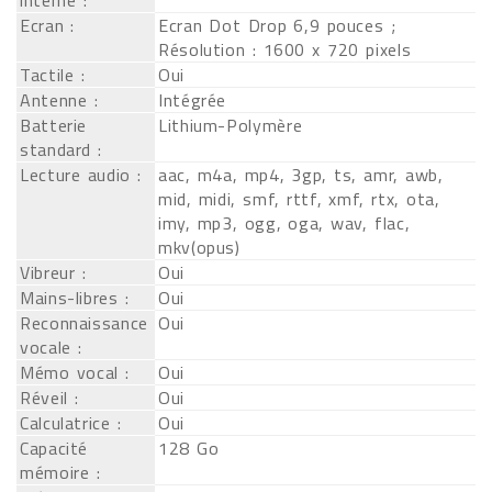
interne :
Ecran :
Ecran Dot Drop 6,9 pouces ;
Résolution : 1600 x 720 pixels
Tactile :
Oui
Antenne :
Intégrée
Batterie
Lithium-Polymère
standard :
Lecture audio :
aac, m4a, mp4, 3gp, ts, amr, awb,
mid, midi, smf, rttf, xmf, rtx, ota,
imy, mp3, ogg, oga, wav, flac,
mkv(opus)
Vibreur :
Oui
Mains-libres :
Oui
Reconnaissance
Oui
vocale :
Mémo vocal :
Oui
Réveil :
Oui
Calculatrice :
Oui
Capacité
128 Go
mémoire :