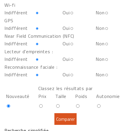
Wi-fi
Indifférent
Oui
Non
GPS
Indifférent
Oui
Non
Near Field Communication (NFC)
Indifférent
Oui
Non
Lecteur d'empreintes :
Indifférent
Oui
Non
Reconnaissance faciale :
Indifférent
Oui
Non
Classez les résultats par
Nouveauté
Prix
Taille
Poids
Autonomie
Recherche simplifiée