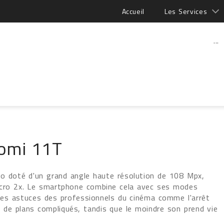
Accueil
Les Services
...
aomi 11T
oto doté d'un grand angle haute résolution de 108 Mpx,
acro 2x. Le smartphone combine cela avec ses modes
er les astuces des professionnels du cinéma comme l'arrêt
 de plans compliqués, tandis que le moindre son prend vie