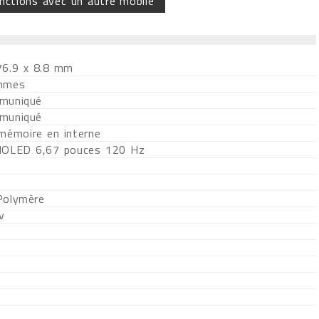
nctions avec un autre mobile
76.9 x 8.8 mm
mmes
muniqué
muniqué
 mémoire en interne
MOLED 6,67 pouces 120 Hz
Polymère
v