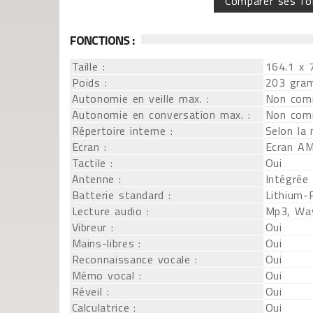
Comparer ses fo
FONCTIONS :
Taille :
164.1 x 
Poids :
203 gra
Autonomie en veille max. :
Non com
Autonomie en conversation max. :
Non com
Répertoire interne :
Selon la
Ecran :
Ecran A
Tactile :
Oui
Antenne :
Intégrée
Batterie standard :
Lithium-
Lecture audio :
Mp3, Wa
Vibreur :
Oui
Mains-libres :
Oui
Reconnaissance vocale :
Oui
Mémo vocal :
Oui
Réveil :
Oui
Calculatrice :
Oui