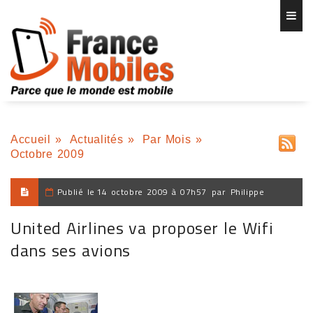
Accueil
»
Actualités
»
Par Mois
»
Octobre 2009
Publié le
14 octobre 2009 à 07h57
par
Philippe
United Airlines va proposer le Wifi
dans ses avions