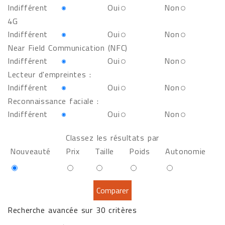
Indifférent
Oui
Non
4G
Indifférent
Oui
Non
Near Field Communication (NFC)
Indifférent
Oui
Non
Lecteur d'empreintes :
Indifférent
Oui
Non
Reconnaissance faciale :
Indifférent
Oui
Non
Classez les résultats par
Nouveauté
Prix
Taille
Poids
Autonomie
Recherche avancée sur 30 critères