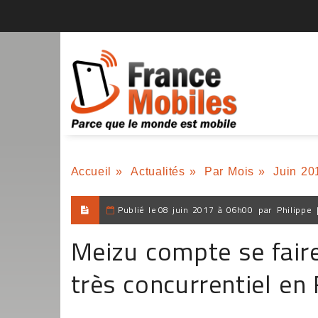
Accueil
»
Actualités
»
Par Mois
»
Juin 20
Publié le
08 juin 2017 à 06h00
par
Philippe
Meizu compte se fair
très concurrentiel en