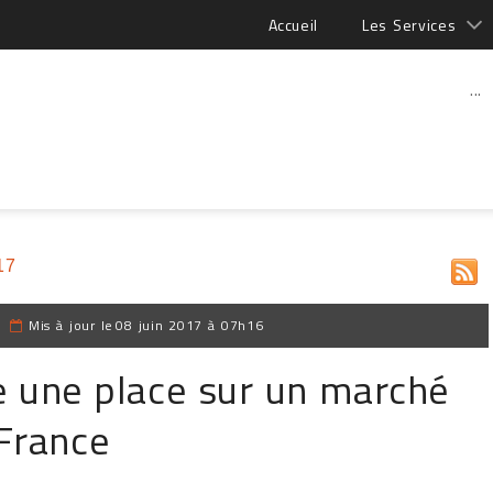
Accueil
Les Services
...
17
|
Mis à jour le
08 juin 2017 à 07h16
e une place sur un marché
 France