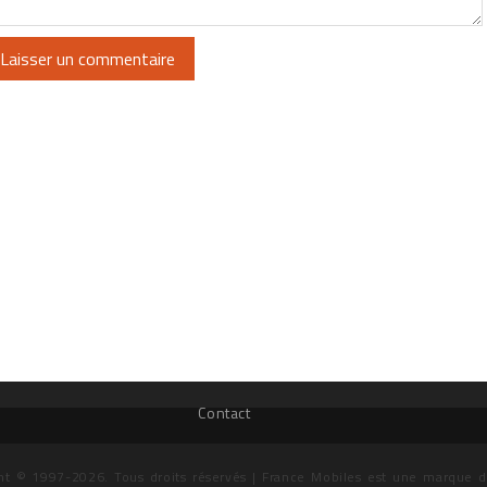
Contact
ht © 1997-2026. Tous droits réservés | France Mobiles est une marque 