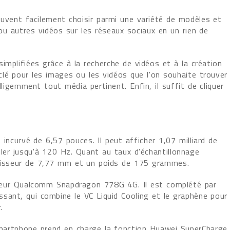
 peuvent facilement choisir parmi une variété de modèles et
ou autres vidéos sur les réseaux sociaux en un rien de
implifiées grâce à la recherche de vidéos et à la création
 clé pour les images ou les vidéos que l'on souhaite trouver
telligemment tout média pertinent. Enfin, il suffit de cliquer
ncurvé de 6,57 pouces. Il peut afficher 1,07 milliard de
ller jusqu'à 120 Hz. Quant au taux d'échantillonnage
paisseur de 7,77 mm et un poids de 175 grammes.
seur Qualcomm Snapdragon 778G 4G. Il est complété par
sant, qui combine le VC Liquid Cooling et le graphène pour
.
martphone prend en charge la fonction Huawei SuperCharge