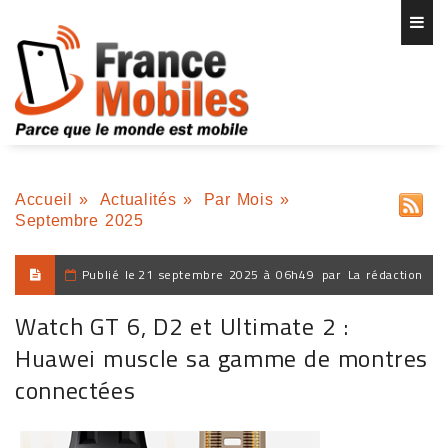
Accueil
»
Actualités
»
Par Mois
»
Septembre 2025
Publié le
21 septembre 2025 à 06h49
par
La rédaction
Watch GT 6, D2 et Ultimate 2 :
Huawei muscle sa gamme de montres
connectées