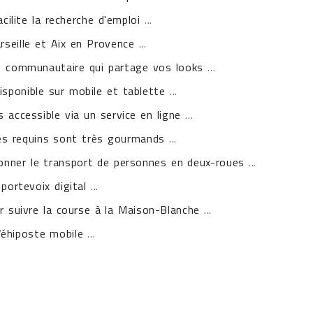
acilite la recherche d'emploi
...
rseille et Aix en Provence
...
e communautaire qui partage vos looks
...
sponible sur mobile et tablette
...
 accessible via un service en ligne
...
les requins sont très gourmands
...
ionner le transport de personnes en deux-roues
...
portevoix digital
...
r suivre la course à la Maison-Blanche
...
Véhiposte mobile
...