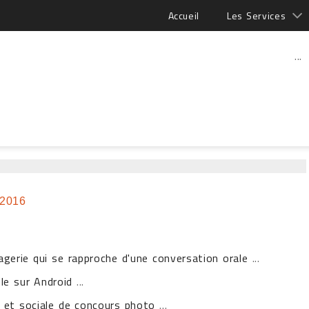
Accueil
Les Services
...
 2016
agerie qui se rapproche d'une conversation orale
...
le sur Android
...
e et sociale de concours photo
...