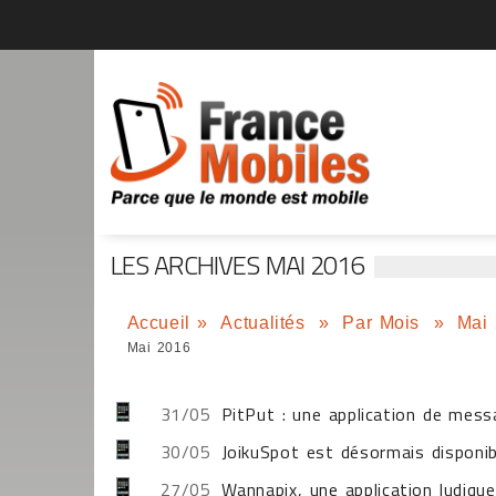
LES ARCHIVES MAI 2016
Accueil
»
Actualités
»
Par Mois
»
Mai
Mai 2016
31/05
PitPut : une application de mess
30/05
JoikuSpot est désormais disponib
27/05
Wannapix, une application ludiqu