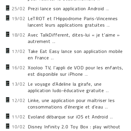
25/02
Prezi lance son application Android
...
19/02
LeTROT et l'Hippodrome Paris-Vincennes
lancent leurs applications gratuites
...
18/02
Avec TalkDifferent, dites-lui « je t'aime »
autrement
...
17/02
Take Eat Easy lance son application mobile
en France
...
16/02
Xooloo TV, l'appli de VOD pour les enfants,
est disponible sur iPhone
...
13/02
Le voyage d'Adeline la girafe, une
application ludo-éducative gratuite
...
12/02
Linke, une application pour maîtriser les
consommations d'énergie et d'eau
...
11/02
Evoland débarque sur iOS et Android
...
10/02
Disney Infinity 2.0 Toy Box : play without