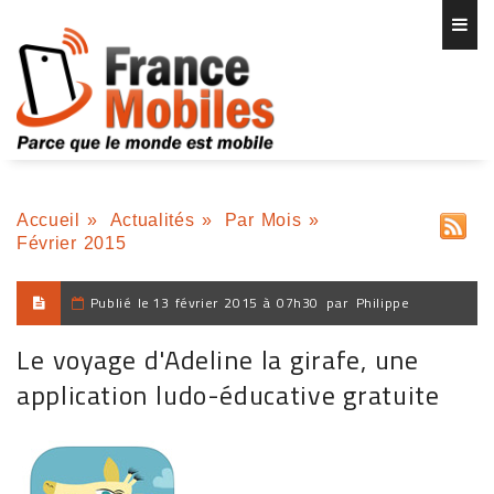
Accueil
»
Actualités
»
Par Mois
»
Février 2015
Publié le
13 février 2015 à 07h30
par
Philippe
Le voyage d'Adeline la girafe, une
application ludo-éducative gratuite