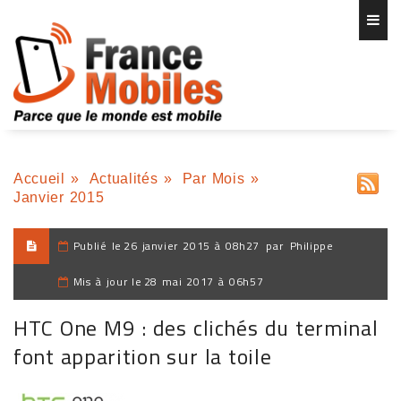
Accueil
»
Actualités
»
Par Mois
»
Janvier 2015
Publié le
26 janvier 2015 à 08h27
par
Philippe
Mis à jour le
28 mai 2017 à 06h57
HTC One M9 : des clichés du terminal
font apparition sur la toile