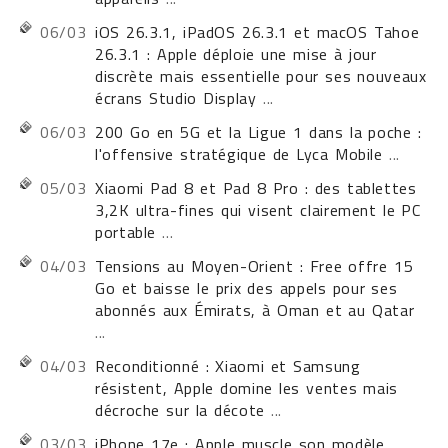
06/03
iOS 26.3.1, iPadOS 26.3.1 et macOS Tahoe
26.3.1 : Apple déploie une mise à jour
discrète mais essentielle pour ses nouveaux
écrans Studio Display
...
06/03
200 Go en 5G et la Ligue 1 dans la poche :
l'offensive stratégique de Lyca Mobile
...
05/03
Xiaomi Pad 8 et Pad 8 Pro : des tablettes
3,2K ultra-fines qui visent clairement le PC
portable
...
04/03
Tensions au Moyen-Orient : Free offre 15
Go et baisse le prix des appels pour ses
abonnés aux Émirats, à Oman et au Qatar
...
04/03
Reconditionné : Xiaomi et Samsung
résistent, Apple domine les ventes mais
décroche sur la décote
...
03/03
iPhone 17e : Apple muscle son modèle