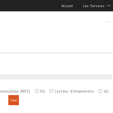
Accueil
Les Services
...
munication (NFC)
5G
Lecteur d'empreintes
4G