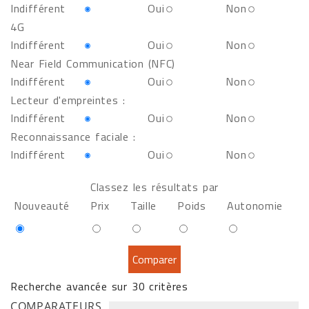
Indifférent
Oui
Non
4G
Indifférent
Oui
Non
Near Field Communication (NFC)
Indifférent
Oui
Non
Lecteur d'empreintes :
Indifférent
Oui
Non
Reconnaissance faciale :
Indifférent
Oui
Non
Classez les résultats par
Nouveauté
Prix
Taille
Poids
Autonomie
Recherche avancée sur 30 critères
COMPARATEURS