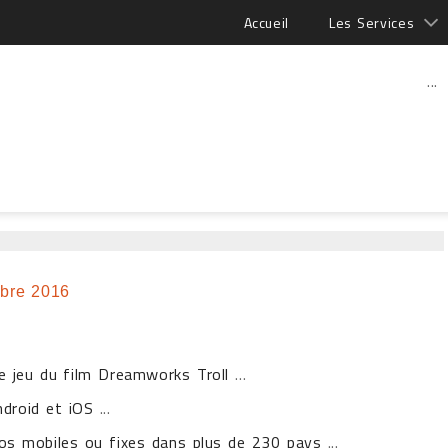
Accueil
Les Services
...
bre 2016
le jeu du film Dreamworks Troll
...
ndroid et iOS
...
os mobiles ou fixes dans plus de 230 pays
...