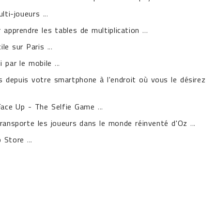
ulti-joueurs
...
 apprendre les tables de multiplication
...
ile sur Paris
...
i par le mobile
...
 depuis votre smartphone à l'endroit où vous le désirez
 Face Up - The Selfie Game
...
ransporte les joueurs dans le monde réinventé d'Oz
...
p Store
...