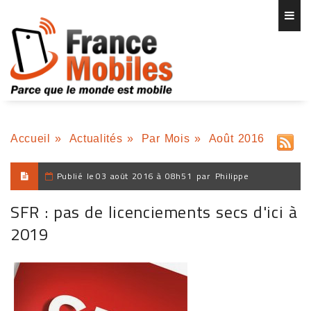
Accueil
»
Actualités
»
Par Mois
»
Août 2016
Publié le
03 août 2016 à 08h51
par
Philippe
SFR : pas de licenciements secs d'ici à
2019