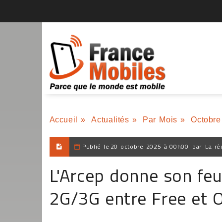
Accueil
»
Actualités
»
Par Mois
»
Octobre
Publié le
20 octobre 2025 à 00h00
par
La ré
L'Arcep donne son feu
2G/3G entre Free et 