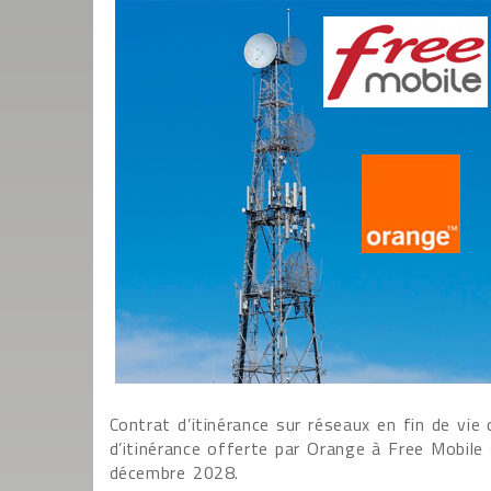
Contrat d’itinérance sur réseaux en fin de vie 
d’itinérance offerte par Orange à Free Mobile
décembre 2028.