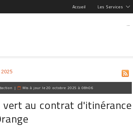
Accueil
Les Services
...
 2025
daction
|
Mis à jour le
20 octobre 2025 à 08h06
 vert au contrat d'itinérance
Orange