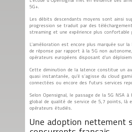
L’étude d’Opensignal met en évidence des amél
5G+.
Les débits descendants moyens sont ainsi sup
progression se traduit par des téléchargements
streaming et une expérience plus confortable
L’amélioration est encore plus marquée sur la
de réponse par rapport à la 5G non autonome,
opérateurs européens disposant d’un déploiem
Cette diminution de la latence constitue un a
quasi instantanée, qu’il s’agisse du cloud gami
connectées ou encore des futurs services reposa
Selon Opensignal, le passage de la 5G NSA à 
global de qualité de service de 5,7 points, là 
opérateurs étudiés.
Une adoption nettement su
concurrents français