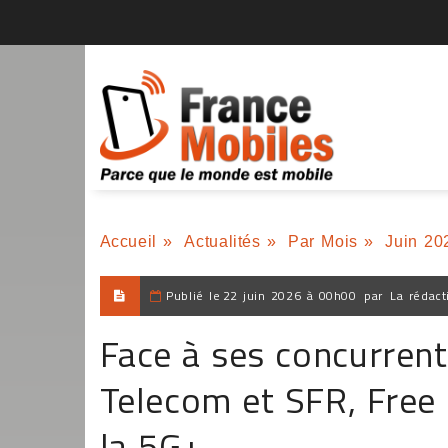
Accueil
»
Actualités
»
Par Mois
»
Juin 20
Publié le
22 juin 2026 à 00h00
par
La rédact
Face à ses concurren
Telecom et SFR, Free
la 5G+