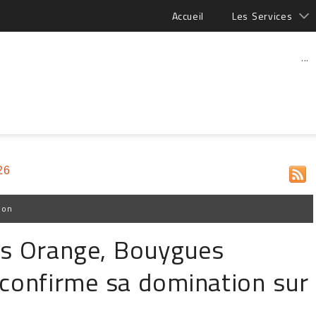
Accueil
Les Services
...
26
ion
ts Orange, Bouygues
 confirme sa domination sur