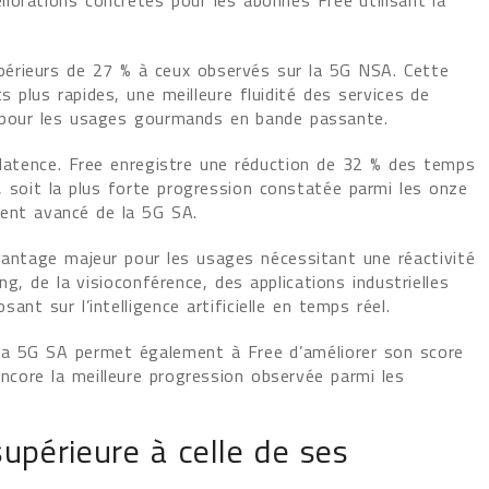
iorations concrètes pour les abonnés Free utilisant la
érieurs de 27 % à ceux observés sur la 5G NSA. Cette
 plus rapides, une meilleure fluidité des services de
 pour les usages gourmands en bande passante.
 latence. Free enregistre une réduction de 32 % des temps
 soit la plus forte progression constatée parmi les onze
ent avancé de la 5G SA.
vantage majeur pour les usages nécessitant une réactivité
ng, de la visioconférence, des applications industrielles
nt sur l’intelligence artificielle en temps réel.
la 5G SA permet également à Free d’améliorer son score
encore la meilleure progression observée parmi les
périeure à celle de ses