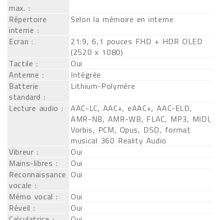
max. :
Répertoire
Selon la mémoire en interne
interne :
Ecran :
21:9, 6,1 pouces FHD + HDR OLED
(2520 x 1080)
Tactile :
Oui
Antenne :
Intégrée
Batterie
Lithium-Polymère
standard :
Lecture audio :
AAC-LC, AAC+, eAAC+, AAC-ELD,
AMR-NB, AMR-WB, FLAC, MP3, MIDI,
Vorbis, PCM, Opus, DSD, format
musical 360 Reality Audio
Vibreur :
Oui
Mains-libres :
Oui
Reconnaissance
Oui
vocale :
Mémo vocal :
Oui
Réveil :
Oui
Calculatrice :
Oui