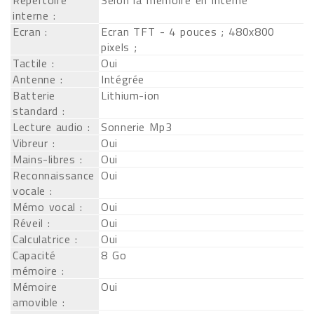
Répertoire
Selon la mémoire en interne
interne :
Ecran :
Ecran TFT - 4 pouces ; 480x800
pixels ;
Tactile :
Oui
Antenne :
Intégrée
Batterie
Lithium-ion
standard :
Lecture audio :
Sonnerie Mp3
Vibreur :
Oui
Mains-libres :
Oui
Reconnaissance
Oui
vocale :
Mémo vocal :
Oui
Réveil :
Oui
Calculatrice :
Oui
Capacité
8 Go
mémoire :
Mémoire
Oui
amovible :