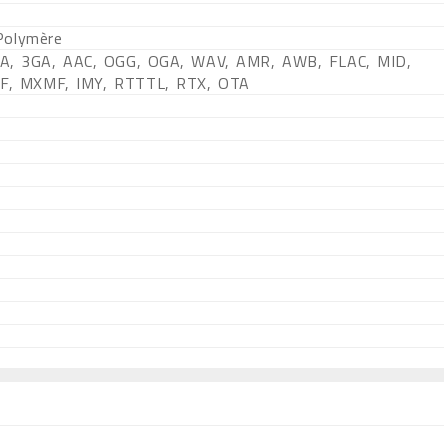
Polymère
A, 3GA, AAC, OGG, OGA, WAV, AMR, AWB, FLAC, MID,
MF, MXMF, IMY, RTTTL, RTX, OTA