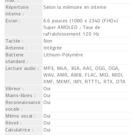
max. :
Répertoire
Selon la mémoire en interne
interne :
Ecran :
6.6 pouces (1080 x 2340 (FHD+)
Super AMOLED ; Taux de
rafraîchissement 120 Hz
Tactile :
Non
Antenne :
Intégrée
Batterie
Lithium-Polymère
standard :
Lecture audio :
MP3, M4A, 3GA, AAC, OGG, OGA,
WAV, AMR, AWB, FLAC, MID, MIDI,
XMF, MXMF, IMY, RTTTL, RTX, OTA
Vibreur :
Oui
Mains-libres :
Oui
Reconnaissance
Oui
vocale :
Mémo vocal :
Oui
Réveil :
Oui
Calculatrice :
Oui