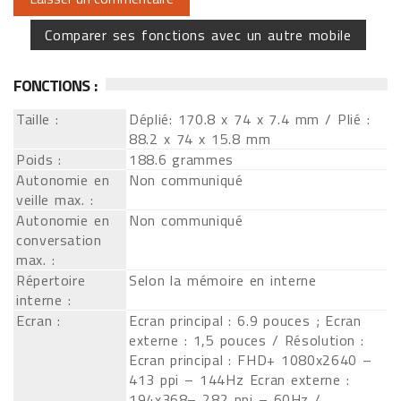
Comparer ses fonctions avec un autre mobile
FONCTIONS :
Taille :
Déplié: 170.8 x 74 x 7.4 mm / Plié :
88.2 x 74 x 15.8 mm
Poids :
188.6 grammes
Autonomie en
Non communiqué
veille max. :
Autonomie en
Non communiqué
conversation
max. :
Répertoire
Selon la mémoire en interne
interne :
Ecran :
Ecran principal : 6.9 pouces ; Ecran
externe : 1,5 pouces / Résolution :
Ecran principal : FHD+ 1080x2640 –
413 ppi – 144Hz Ecran externe :
194x368– 282 ppi – 60Hz /