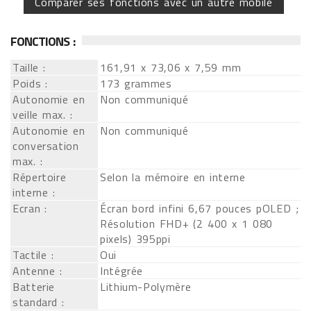
Comparer ses fonctions avec un autre mobile
FONCTIONS :
Taille :
161,91 x 73,06 x 7,59 mm
Poids :
173 grammes
Autonomie en
Non communiqué
veille max. :
Autonomie en
Non communiqué
conversation
max. :
Répertoire
Selon la mémoire en interne
interne :
Ecran :
Écran bord infini 6,67 pouces pOLED ;
Résolution FHD+ (2 400 x 1 080
pixels) 395ppi
Tactile :
Oui
Antenne :
Intégrée
Batterie
Lithium-Polymère
standard :