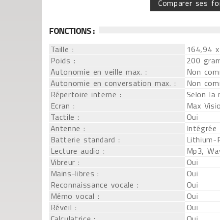
Comparer ses fo
FONCTIONS :
Taille :
164,94 x
Poids :
200 gra
Autonomie en veille max. :
Non com
Autonomie en conversation max. :
Non com
Répertoire interne :
Selon la
Ecran :
Max Visi
Tactile :
Oui
Antenne :
Intégrée
Batterie standard :
Lithium-
Lecture audio :
Mp3, Wa
Vibreur :
Oui
Mains-libres :
Oui
Reconnaissance vocale :
Oui
Mémo vocal :
Oui
Réveil :
Oui
Calculatrice :
Oui