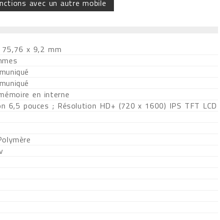
nctions avec un autre mobile
 75,76 x 9,2 mm
mmes
muniqué
muniqué
 mémoire en interne
on 6,5 pouces ; Résolution HD+ (720 x 1600) IPS TFT LCD
Polymère
v