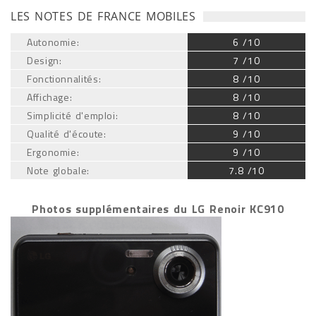
LES NOTES DE FRANCE MOBILES
Autonomie:
6 /10
Design:
7 /10
Fonctionnalités:
8 /10
Affichage:
8 /10
Simplicité d'emploi:
8 /10
Qualité d'écoute:
9 /10
Ergonomie:
9 /10
Note globale:
7.8 /10
Photos supplémentaires du LG Renoir KC910