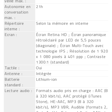
veille max. :
Autonomie en
21h
conversation
max. :
Répertoire
Selon la mémoire en interne
interne :
Ecran :
Écran Retina HD ; Écran panoramique
rétroéclairé par LED de 5,5 pouces
(diagonale) ; Écran Multi-Touch avec
technologie IPS ; Résolution de 1 920
x 1 080 pixels à 401 ppp ; Contraste
1300:1 (standard)
Tactile :
Oui
Antenne :
Intégrée
Batterie
Lithium-ion
standard :
Lecture audio :
Formats audio pris en charge : AAC (8
à 320 kbit/s), AAC protégé (iTunes
Store), HE-AAC, MP3 (8 à 320
kbit/s), MP3 VBR, Audible (formats 2,