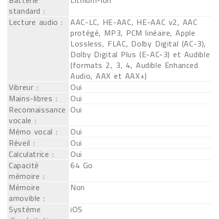
Batterie
Lithium-ion
standard :
Lecture audio :
AAC-LC, HE-AAC, HE-AAC v2, AAC
protégé, MP3, PCM linéaire, Apple
Lossless, FLAC, Dolby Digital (AC-3),
Dolby Digital Plus (E-AC-3) et Audible
(formats 2, 3, 4, Audible Enhanced
Audio, AAX et AAX+)
Vibreur :
Oui
Mains-libres :
Oui
Reconnaissance
Oui
vocale :
Mémo vocal :
Oui
Réveil :
Oui
Calculatrice :
Oui
Capacité
64 Go
mémoire :
Mémoire
Non
amovible :
Système
iOS