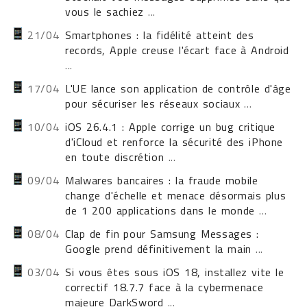
vous le sachiez
...
21/04
Smartphones : la fidélité atteint des
records, Apple creuse l'écart face à Android
...
17/04
L'UE lance son application de contrôle d'âge
pour sécuriser les réseaux sociaux
...
10/04
iOS 26.4.1 : Apple corrige un bug critique
d'iCloud et renforce la sécurité des iPhone
en toute discrétion
...
09/04
Malwares bancaires : la fraude mobile
change d'échelle et menace désormais plus
de 1 200 applications dans le monde
...
08/04
Clap de fin pour Samsung Messages :
Google prend définitivement la main
...
03/04
Si vous êtes sous iOS 18, installez vite le
correctif 18.7.7 face à la cybermenace
majeure DarkSword
...