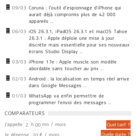
09/03
Coruna : l'outil d'espionnage d'iPhone qui
aurait déjà compromis plus de 42 000
appareils
...
06/03
iOS 26.3.1, iPadOS 26.3.1 et macOS Tahoe
26.3.1 : Apple déploie une mise à jour
discrète mais essentielle pour ses nouveaux
écrans Studio Display
...
03/03
iPhone 17e : Apple muscle son modèle
abordable sans toucher au prix
...
02/03
Android : la localisation en temps réel arrive
dans Google Messages
...
01/03
WhatsApp va enfin permettre de
programmer l'envoi des messages
...
COMPARATEURS
J'appelle
h
mn / mois
Je dépense
€ / mois