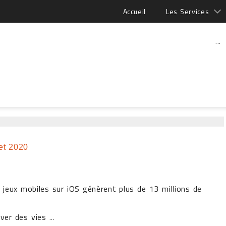
Accueil
Les Services
...
let 2020
e jeux mobiles sur iOS génèrent plus de 13 millions de
uver des vies
...