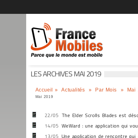
LES ARCHIVES MAI 2019
Accueil
»
Actualités
»
Par Mois
»
Mai
Mai 2019
22/05
The Elder Scrolls Blades est dés
14/05
WeWard : une application qui v
13/05
Une application de rencontre qu