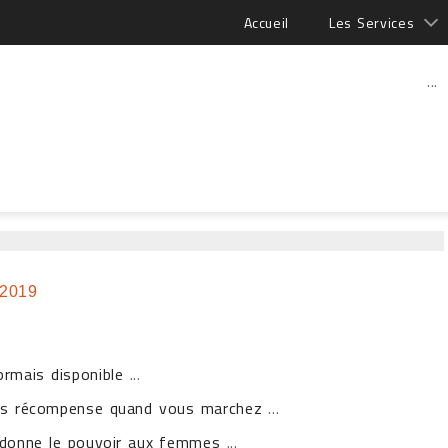
Accueil
Les Services
...
 2019
ormais disponible
...
ous récompense quand vous marchez
...
i donne le pouvoir aux femmes
...