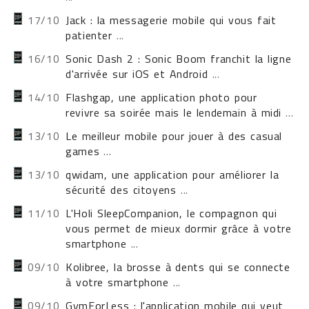
17/10
Jack : la messagerie mobile qui vous fait
patienter
...
16/10
Sonic Dash 2 : Sonic Boom franchit la ligne
d'arrivée sur iOS et Android
...
14/10
Flashgap, une application photo pour
revivre sa soirée mais le lendemain à midi
...
13/10
Le meilleur mobile pour jouer à des casual
games
...
13/10
qwidam, une application pour améliorer la
sécurité des citoyens
...
11/10
L'Holi SleepCompanion, le compagnon qui
vous permet de mieux dormir grâce à votre
smartphone
...
09/10
Kolibree, la brosse à dents qui se connecte
à votre smartphone
...
09/10
GymForLess : l'application mobile qui veut