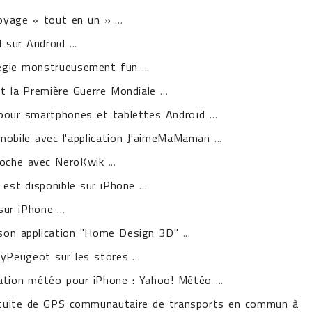
voyage « tout en un »
...
d sur Android
...
tégie monstrueusement fun
...
nt la Première Guerre Mondiale
...
 pour smartphones et tablettes Androïd
...
mobile avec l'application J'aimeMaMaman
...
poche avec NeroKwik
...
est disponible sur iPhone
...
sur iPhone
...
 son application "Home Design 3D"
...
 MyPeugeot sur les stores
...
ication météo pour iPhone : Yahoo! Météo
...
ratuite de GPS communautaire de transports en commun à