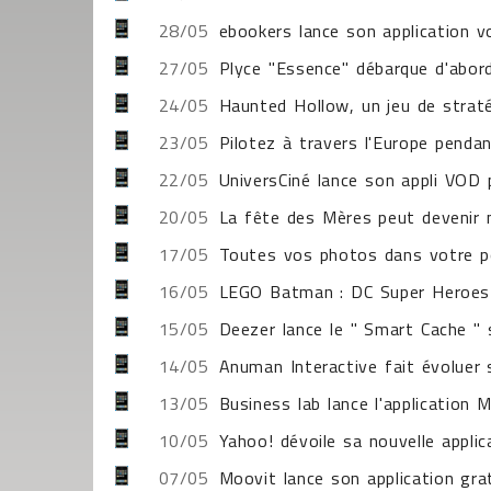
28/05
ebookers lance son application 
27/05
Plyce "Essence" débarque d'abor
24/05
Haunted Hollow, un jeu de stra
23/05
Pilotez à travers l'Europe penda
22/05
UniversCiné lance son appli VOD
20/05
La fête des Mères peut devenir 
17/05
Toutes vos photos dans votre 
16/05
LEGO Batman : DC Super Heroes 
15/05
Deezer lance le " Smart Cache " 
14/05
Anuman Interactive fait évoluer
13/05
Business lab lance l'application
10/05
Yahoo! dévoile sa nouvelle appl
07/05
Moovit lance son application g