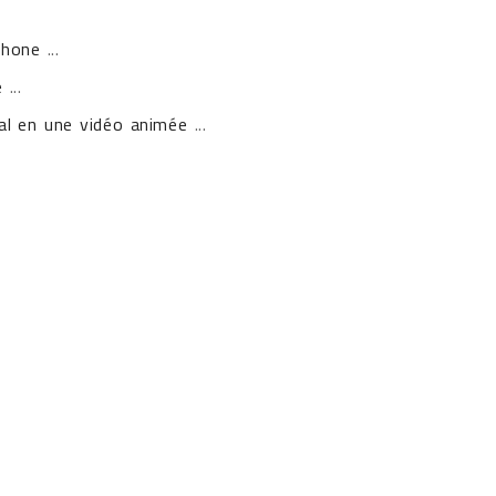
Phone
...
e
...
l en une vidéo animée
...