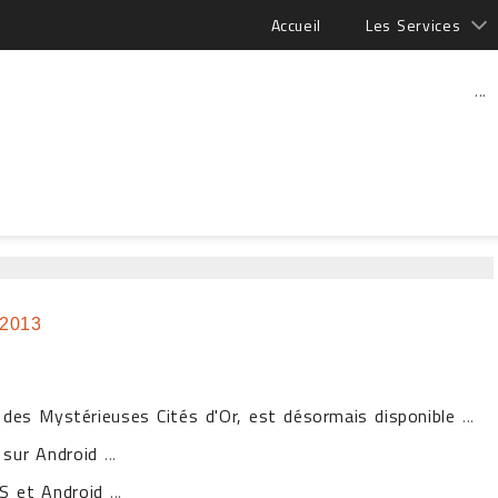
Accueil
Les Services
...
 2013
l des Mystérieuses Cités d'Or, est désormais disponible
...
e sur Android
...
OS et Android
...