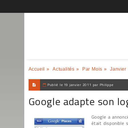
Accueil
»
Actualités
»
Par Mois
»
Janvier
Publié le
19 janvier 2011 par Philippe
Google adapte son log
Google a annoncé,
était disponible s